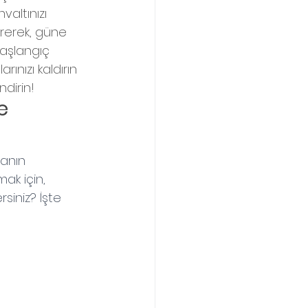
altınızı 
rerek, güne 
başlangıç 
rınızı kaldırın 
ndirin!
e 
anın 
ak için, 
siniz? İşte 