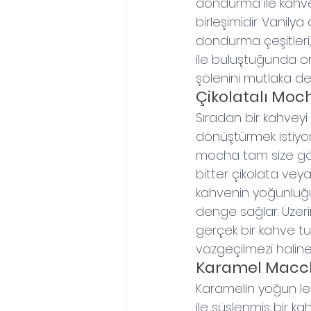
dondurma ile kahv
birleşimidir. Vanily
dondurma çeşitleri,
ile buluştuğunda or
şölenini mutlaka de
Çikolatalı Moc
Sıradan bir kahveyi ö
dönüştürmek istiyors
mocha tam size gör
bitter çikolata veya
kahvenin yoğunluğu
denge sağlar. Üzeri
gerçek bir kahve t
vazgeçilmezi haline g
Karamel Macch
Karamelin yoğun le
ile süslenmiş bir ka