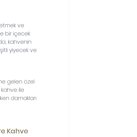
letmek ve 
e bir içecek 
da, kahvenin 
itli yiyecek ve 
ine gelen özel 
 kahve ile 
arken damakları 
tre Kahve