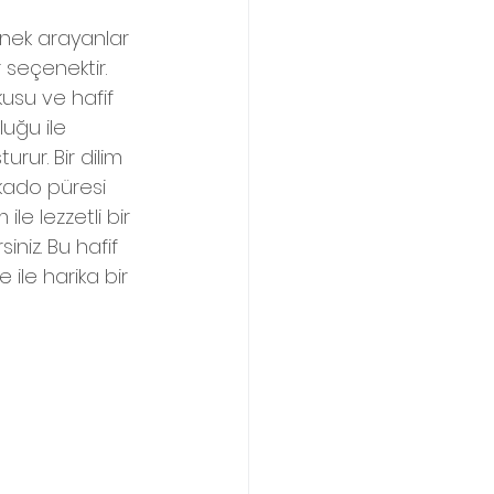
enek arayanlar 
 seçenektir. 
su ve hafif 
uğu ile 
ur. Bir dilim 
ado püresi 
le lezzetli bir 
niz. Bu hafif 
e ile harika bir 