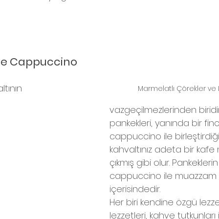
ve Cappuccino 
ltının 
Marmelatlı Çörekler ve 
vazgeçilmezlerinden biridir.
pankekleri, yanında bir fi
cappuccino ile birleştirdiği
kahvaltınız adeta bir ka
çıkmış gibi olur. Pankeklerin h
cappuccino ile muazzam 
içerisindedir.
Her biri kendine özgü lezzet
lezzetleri, kahve tutkunları 