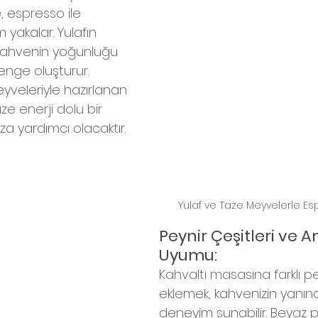
e, espresso ile 
yakalar. Yulafın 
kahvenin yoğunluğu 
nge oluşturur. 
yveleriyle hazırlanan 
e enerji dolu bir 
a yardımcı olacaktır.
Yulaf ve Taze Meyvelerle Es
Peynir Çeşitleri ve 
Uyumu:
Kahvaltı masasına farklı pey
eklemek, kahvenizin yanında 
deneyim sunabilir. Beyaz pe