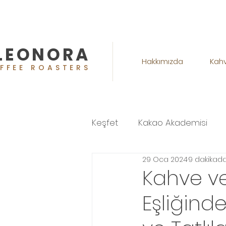
LEONORA
Hakkımızda
Kah
FFEE ROASTERS
Keşfet
Kakao Akademisi
29 Oca 2024
9 dakikad
Kurumsal Kahve ve B2B
Kahve ve
Eşliğin