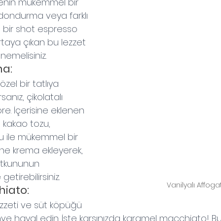
enin mükemmel bir 
a dondurma veya farklı 
 bir shot espresso 
taya çıkan bu lezzet 
nemelisiniz.
ha:
zel bir tatlıya 
anız, çikolatalı 
e. İçerisine eklenen 
 kakao tozu, 
 ile mükemmel bir 
ne krema ekleyerek, 
utkununun 
etirebilirsiniz.
Vanilyalı Affoga
iato:
zzeti ve süt köpüğü 
hve hayal edin. İşte karşınızda karamel macchiato! Bu 