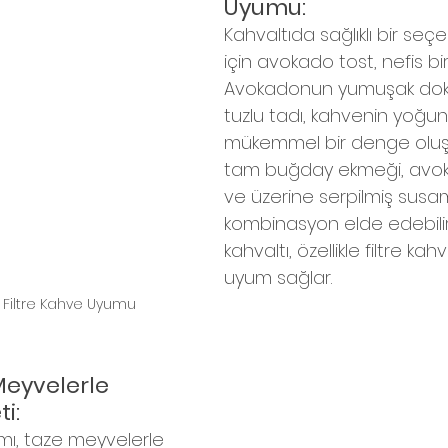
Uyumu:
Kahvaltıda sağlıklı bir seç
için avokado tost, nefis bir
Avokadonun yumuşak doku
tuzlu tadı, kahvenin yoğunl
mükemmel bir denge oluştur
tam buğday ekmeği, avok
ve üzerine serpilmiş susam i
kombinasyon elde edebilirsi
kahvaltı, özellikle filtre kahv
uyum sağlar.
 Filtre Kahve Uyumu
Meyvelerle 
ti:
ımı, taze meyvelerle 