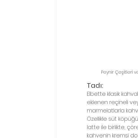
Peynir Çeşitleri
Tadı:
Elbette klasik kahvalt
eklenen reçineli ve
marmelatlarla kahve
Özellikle süt köpüğü 
latte ile birlikte, çör
kahvenin kremsi dok