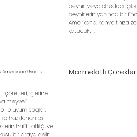
peyniri veya cheddar gibi ç
peynirlerin yanında bir fin
Amerikano, kahvaltınıza zen
katacaktır.
Marmelatlı Çörekler 
 ve Amerikano Uyumu
ı çörekleri, içlerine 
ya meyveli 
 ile uyum sağlar. 
ile hazırlanan bir 
eklerin hafif tatlılığı ve 
usu bir araya gelir.