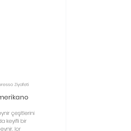
presso Ziyafeti
Amerikano 
nir çeşitlerini 
keyifli bir 
ynir, lor 