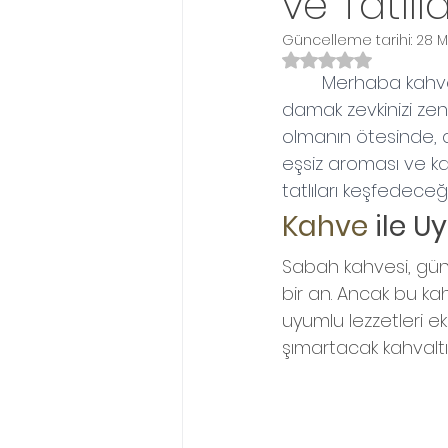
ve Tatlıl
Güncelleme tarihi:
28 M
5 üzerinden NaN y
Merhaba kahve 
damak zevkinizi zen
olmanın ötesinde, a
eşsiz aroması ve ka
tatlıları keşfedeceği
Kahve 
ile U
Sabah kahvesi, günü
bir an. Ancak bu kah
uyumlu lezzetleri ek
şımartacak kahvaltı 