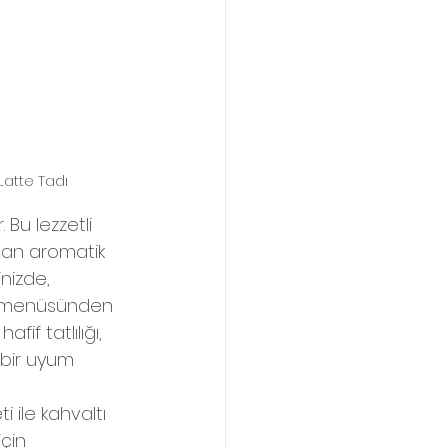
Latte Tadı
 Bu lezzetli 
ncan aromatik 
nizde, 
fe menüsünden 
afif tatlılığı, 
bir uyum 
i ile kahvaltı 
için 