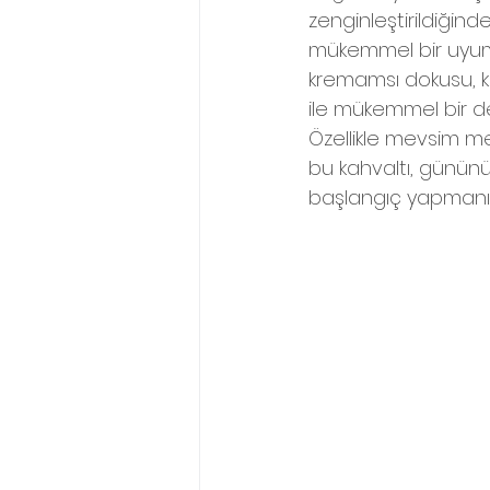
zenginleştirildiğind
mükemmel bir uyum 
kremamsı dokusu, 
ile mükemmel bir de
Özellikle mevsim me
bu kahvaltı, gününüz
başlangıç yapmanız