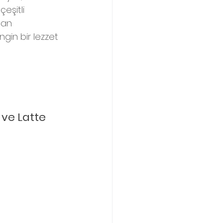
eşitli 
can 
gin bir lezzet 
ve Latte 