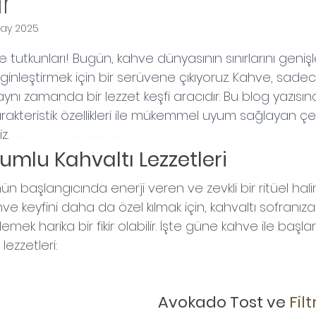
ar
ay 2025
ıldız
tutkunları! Bugün, kahve dünyasının sınırlarını geniş
ginleştirmek için bir serüvene çıkıyoruz. Kahve, sadec
ynı zamanda bir lezzet keşfi aracıdır. Bu blog yazısın
rakteristik özellikleri ile mükemmel uyum sağlayan çeş
z. 
Kahve Eşliğinde Denenmesi Gereken Yiyecek ve Tatlılar
yumlu Kahvaltı Lezzetleri  
Kahve Eşliğinde Denenmesi Gereken Yiyecek ve Tatlılar
n başlangıcında enerji veren ve zevkli bir ritüel hal
ve keyfini daha da özel kılmak için, kahvaltı sofranıza
lemek harika bir fikir olabilir. İşte güne kahve ile başl
lezzetleri:
Avokado Tost ve 
Fil