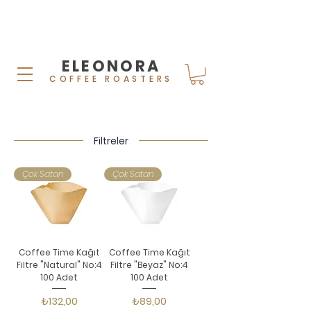
ELEONORA
COFFEE ROASTERS
Filtreler
Çok Satan
Çok Satan
Coffee Time Kağıt
Coffee Time Kağıt
Filtre "Natural" No:4
Filtre "Beyaz" No:4
100 Adet
100 Adet
Fiyat
Fiyat
₺132,00
₺89,00