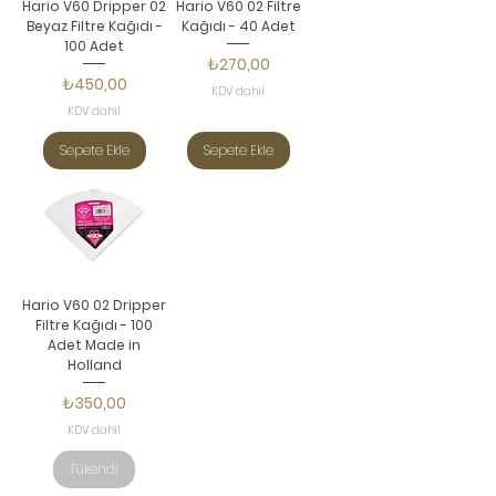
Hario V60 Dripper 02
Hario V60 02 Filtre
Beyaz Filtre Kağıdı -
Kağıdı - 40 Adet
100 Adet
Fiyat
₺270,00
Fiyat
₺450,00
KDV dahil
KDV dahil
Sepete Ekle
Sepete Ekle
Hario V60 02 Dripper
Filtre Kağıdı - 100
Adet Made in
Holland
Fiyat
₺350,00
KDV dahil
Tükendi