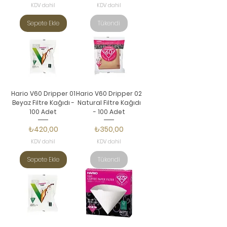
KDV dahil
KDV dahil
Sepete Ekle
Tükendi
Hario V60 Dripper 01
Hario V60 Dripper 02
Beyaz Filtre Kağıdı -
Natural Filtre Kağıdı
100 Adet
- 100 Adet
Fiyat
Fiyat
₺420,00
₺350,00
KDV dahil
KDV dahil
Sepete Ekle
Tükendi