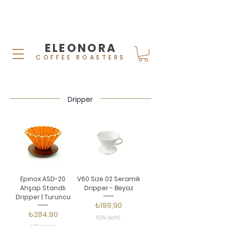
ELEONORA
COFFEE ROASTERS
Dripper
Epinox ASD-20
V60 Size 02 Seramik
Ahşap Standlı
Dripper - Beyaz
Dripper | Turuncu
Fiyat
₺199,90
Fiyat
₺284,90
KDV dahil