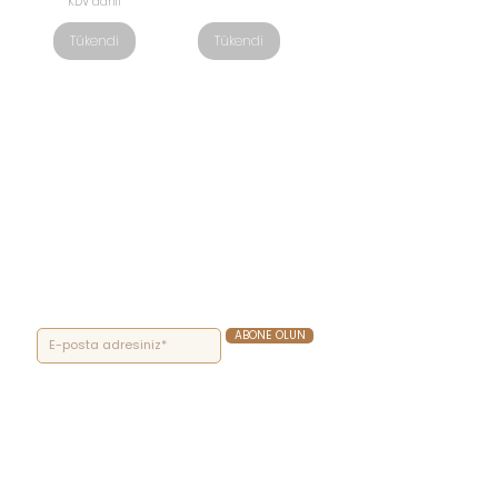
KDV dahil
Tükendi
Tükendi
ABONE OLUN