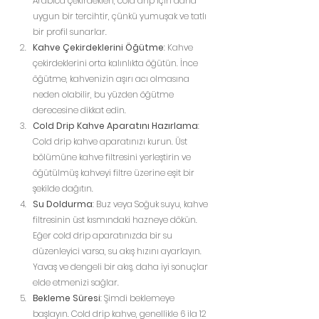
Arabica çekirdekleri, cold drip için daha 
uygun bir tercihtir, çünkü yumuşak ve tatlı 
bir profil sunarlar.
Kahve Çekirdeklerini Öğütme
: Kahve 
çekirdeklerini orta kalınlıkta öğütün. İnce 
öğütme, kahvenizin aşırı acı olmasına 
neden olabilir, bu yüzden öğütme 
derecesine dikkat edin.
Cold Drip Kahve Aparatını Hazırlama
: 
Cold drip kahve aparatınızı kurun. Üst 
bölümüne kahve filtresini yerleştirin ve 
öğütülmüş kahveyi filtre üzerine eşit bir 
şekilde dağıtın.
Su Doldurma
: Buz veya Soğuk suyu, kahve 
filtresinin üst kısmındaki hazneye dökün. 
Eğer cold drip aparatınızda bir su 
düzenleyici varsa, su akış hızını ayarlayın. 
Yavaş ve dengeli bir akış, daha iyi sonuçlar 
elde etmenizi sağlar.
Bekleme Süresi
: Şimdi beklemeye 
başlayın. Cold drip kahve, genellikle 6 ila 12 