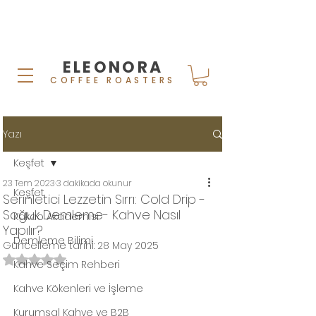
ELEONORA
COFFEE ROASTERS
Yazı
Keşfet
23 Tem 2023
3 dakikada okunur
Keşfet
Serinletici Lezzetin Sırrı: Cold Drip -
Soğuk Demleme- Kahve Nasıl
Kakao Akademisi
Yapılır?
Demleme Bilimi
Güncelleme tarihi:
28 May 2025
5 üzerinden NaN yıldız
Kahve Seçim Rehberi
Kahve Kökenleri ve İşleme
Kurumsal Kahve ve B2B