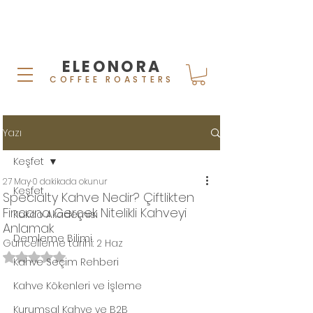
ELEONORA
COFFEE ROASTERS
Yazı
Keşfet
27 May
0 dakikada okunur
Keşfet
Specialty Kahve Nedir? Çiftlikten
Fincana Gerçek Nitelikli Kahveyi
Kakao Akademisi
Anlamak
Demleme Bilimi
Güncelleme tarihi:
2 Haz
5 üzerinden NaN yıldız
Kahve Seçim Rehberi
Kahve Kökenleri ve İşleme
Kurumsal Kahve ve B2B