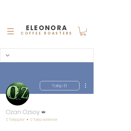
ELEONORA
COFFEE ROASTERS
Diğer Eylemler
Takip Et
Admin
Ozan Özsoy
0 Takipçiler
0 Takip edilenler