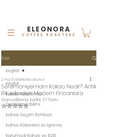
ELEONORA
COFFEE ROASTERS
Yazı
Keşfet
2 Haz
0 dakikada okunur
Keşfet
Seremoniyel Ham Kakao Nedir? Antik
Ritüellerden Modern Fincanlara
Kakao Akademisi
Güncelleme tarihi:
27 Tem
Demleme Bilimi
5 üzerinden NaN yıldız
Kahve Seçim Rehberi
Kahve Kökenleri ve İşleme
Kurumsal Kahve ve B2B