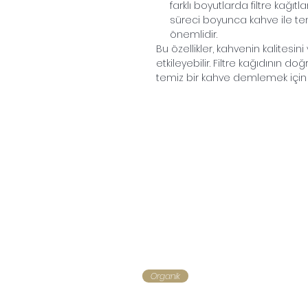
farklı boyutlarda filtre kağıtl
süreci boyunca kahve ile 
önemlidir.
Bu özellikler, kahvenin kalitesi
etkileyebilir. Filtre kağıdının do
temiz bir kahve demlemek için 
Organik