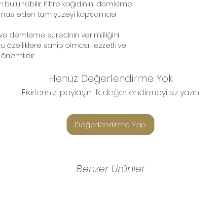
arı bulunabilir. Filtre kağıdının, demleme
temas eden tüm yüzeyi kapsaması
ni ve demleme sürecinin verimliliğini
ğru özelliklere sahip olması, lezzetli ve
önemlidir.
Henüz Değerlendirme Yok
Fikirlerinizi paylaşın. İlk değerlendirmeyi siz yazın.
Değerlendirme Yap
Benzer Ürünler