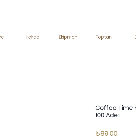
ve
Kakao
Ekipman
Toptan
Coffee Time K
100 Adet
Fiyat
₺89,00