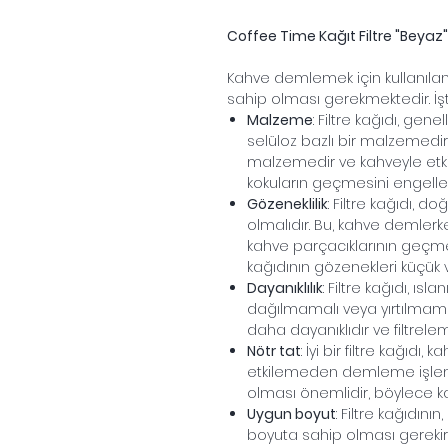
Coffee Time Kağıt Filtre "Beyaz"
Kahve demlemek için kullanılan f
sahip olması gerekmektedir. İşte
Malzeme
: Filtre kağıdı, gen
selüloz bazlı bir malzemedir.
malzemedir ve kahveyle etk
kokuların geçmesini engeller
Gözeneklilik
: Filtre kağıdı, 
olmalıdır. Bu, kahve demlerk
kahve parçacıklarının geçmesi
kağıdının gözenekleri küçük v
Dayanıklılık
: Filtre kağıdı, ıs
dağılmamalı veya yırtılmamalıdı
daha dayanıklıdır ve filtrele
Nötr tat
: İyi bir filtre kağıd
etkilemeden demleme işlemin
olması önemlidir, böylece ka
Uygun boyut
: Filtre kağıdı
boyuta sahip olması gerekir