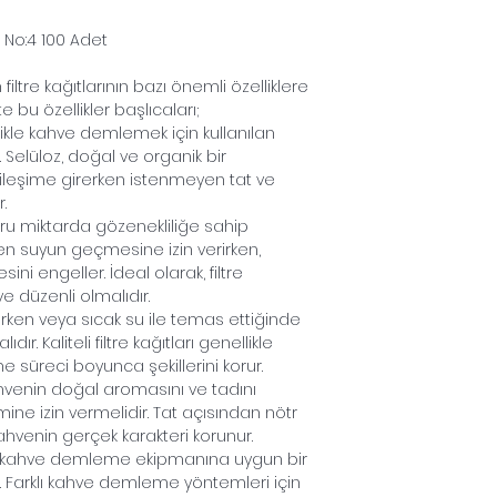
No:4 100 Adet
iltre kağıtlarının bazı önemli özelliklere
 bu özellikler başlıcaları;
ellikle kahve demlemek için kullanılan
 Selüloz, doğal ve organik bir
ileşime girerken istenmeyen tat ve
.
doğru miktarda gözenekliliğe sahip
en suyun geçmesine izin verirken,
ni engeller. İdeal olarak, filtre
e düzenli olmalıdır.
lanırken veya sıcak su ile temas ettiğinde
r. Kaliteli filtre kağıtları genellikle
me süreci boyunca şekillerini korur.
ı, kahvenin doğal aromasını ve tadını
e izin vermelidir. Tat açısından nötr
hvenin gerçek karakteri korunur.
nın, kahve demleme ekipmanına uygun bir
. Farklı kahve demleme yöntemleri için